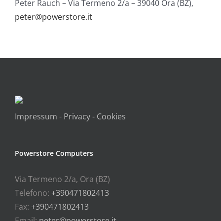
Peter Rauch – Via Termeno 2/a – 39040 Ora (BZ),
peter@powerstore.it
Impressum
-
Privacy - Cookies
Powerstore Computers
Via Termeno 2/a, Ora (BZ)
Telefono:
+390471802413
Fax:
+390471802413
Email:
peter@powerstore.it