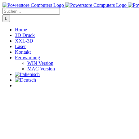
Zum
Inhalt
Suche
springen
nach:
Home
3D Druck
XXL-3D
Laser
Kontakt
Fernwartung
WIN Version
MAC Version